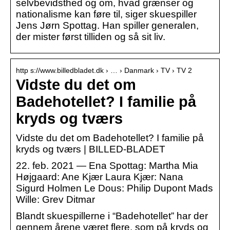
selvbevidsthed og om, hvad grænser og
nationalisme kan føre til, siger skuespiller
Jens Jørn Spottag. Han spiller generalen,
der mister først tilliden og så sit liv.
http s://www.billedbladet.dk › … › Danmark › TV › TV 2
Vidste du det om
Badehotellet? I familie på
kryds og tværs
Vidste du det om Badehotellet? I familie på
kryds og tværs | BILLED-BLADET
22. feb. 2021 — Ena Spottag: Martha Mia
Højgaard: Ane Kjær Laura Kjær: Nana
Sigurd Holmen Le Dous: Philip Dupont Mads
Wille: Grev Ditmar
Blandt skuespillerne i “Badehotellet” har der
gennem årene været flere, som på kryds og