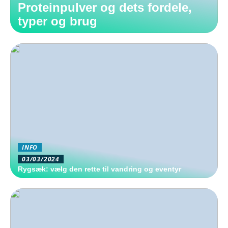
Proteinpulver og dets fordele,
typer og brug
INFO
03/03/2024
Rygsæk: vælg den rette til vandring og eventyr