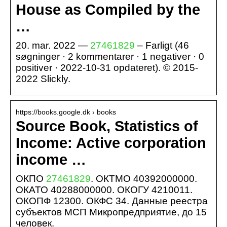
House as Compiled by the
…
20. mar. 2022 —
27461829
– Farligt (46
søgninger · 2 kommentarer · 1 negativer · 0
positiver · 2022-10-31 opdateret). © 2015-
2022 Slickly.
https://books.google.dk › books
Source Book, Statistics of
Income: Active corporation
income …
ОКПО
27461829
. ОКТМО 40392000000.
ОКАТО 40288000000. ОКОГУ 4210011.
ОКОПФ 12300. ОКФС 34. Данные реестра
субъектов МСП Микропредприятие, до 15
человек.