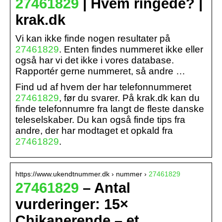
27461829
| Hvem ringede? |
krak.dk
Vi kan ikke finde nogen resultater på
27461829
. Enten findes nummeret ikke eller
også har vi det ikke i vores database.
Rapportér gerne nummeret, så andre …
Find ud af hvem der har telefonnummeret
27461829
, før du svarer. På krak.dk kan du
finde telefonnumre fra langt de fleste danske
teleselskaber. Du kan også finde tips fra
andre, der har modtaget et opkald fra
27461829
.
https://www.ukendtnummer.dk › nummer ›
27461829
27461829
– Antal
vurderinger: 15×
Chikanerende – et…